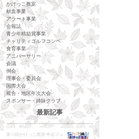
かけっこ教室
献血事業
アラート事業
会報誌
青少年精励賞事業
チャリティゴルフコンペ
食育事業
アニバーサリー
会議
例会
理事会・委員会
国際大会
複合・地区年次大会
スポンサー・姉妹クラブ
最新記事
第10回かけっこ教室 申込フォ