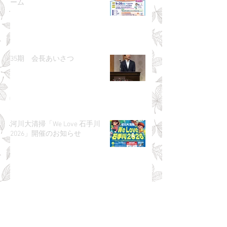
ーム
35期 会長あいさつ
河川大清掃「We Love 石手川
2026」開催のお知らせ
第9回かけっこ教室 申込フォー
ム