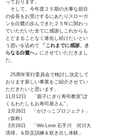
っております。
　そして、今年度２５期の大事な節目
の会長をお受けするにあたりスローガ
ンを白鷺の歩んできた２５年に関わっ
ていただいた全てに感謝しこれからも
とどまることなく進化し続けたいとい
う思いを込めて 
「これまでに感謝、さ
らなる白鷺へ」
にさせていただきまし
た。
　25周年実行委員会で検討し決定して
おります新しい事業をご紹介させてい
ただきたいと思います。
11月12日　 「親子にぎり寿司教室"ぼ
くもわたしもお寿司屋さん"」　　　　
  2月26日　 「かけっこプロジェクト」
（仮称）　
  3月26日　 「We Love 石手川　河川大
清掃」＆防災訓練＆炊き出し体験」