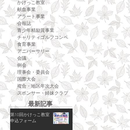
かけっこ教室
献血事業
アラート事業
会報誌
青少年精励賞事業
チャリティゴルフコンペ
食育事業
アニバーサリー
会議
例会
理事会・委員会
国際大会
複合・地区年次大会
スポンサー・姉妹クラブ
最新記事
第10回かけっこ教室
申込フォーム