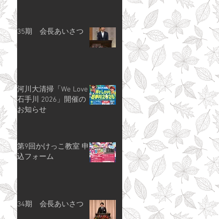
35期 会長あいさつ
河川大清掃「We Love
石手川 2026」開催の
お知らせ
第9回かけっこ教室 申
込フォーム
34期 会長あいさつ