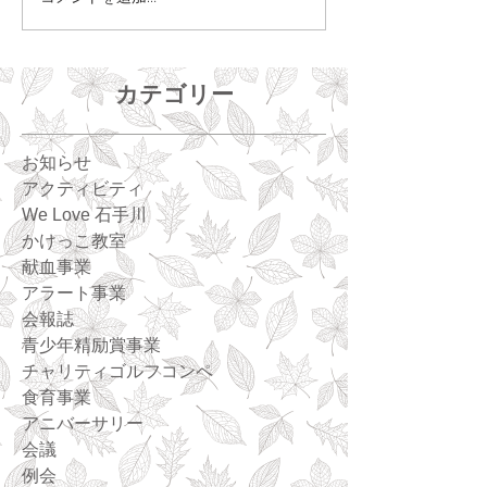
カテゴリー
お知らせ
アクティビティ
We Love 石手川
かけっこ教室
献血事業
アラート事業
会報誌
青少年精励賞事業
チャリティゴルフコンペ
食育事業
アニバーサリー
会議
例会