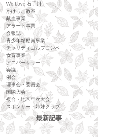
We Love 石手川
かけっこ教室
献血事業
アラート事業
会報誌
青少年精励賞事業
チャリティゴルフコンペ
食育事業
アニバーサリー
会議
例会
理事会・委員会
国際大会
複合・地区年次大会
スポンサー・姉妹クラブ
最新記事