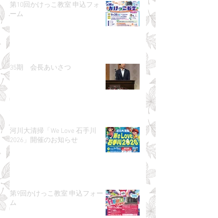
第10回かけっこ教室 申込フォ
ーム
35期 会長あいさつ
河川大清掃「We Love 石手川
2026」開催のお知らせ
第9回かけっこ教室 申込フォー
ム