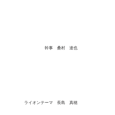
 幹事　桑村　達也
 ライオンテーマ　長島　真穂