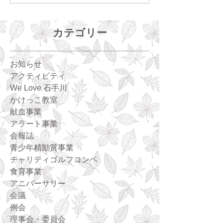
カテゴリー
お知らせ
アクティビティ
We Love 石手川
かけっこ教室
献血事業
アラート事業
会報誌
青少年精励賞事業
チャリティゴルフコンペ
食育事業
アニバーサリー
会議
例会
理事会・委員会