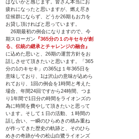
はないかと感じます。皆さん本当にお
疲れになったと思いますが、燃え尽き
症候群にならず、どうか26期もお力を
お貸し頂ければと思っています。
　26期最初の例会になりますので、今
期スローガン
『365分の１のキセキが創
る、伝統の継承とチャレンジの融合』
に込めた思いと、26期の運営方針をお
話しさせて頂きたいと思います。「365
分の1のキセキ」の365は１年365日を
意味しており、1は沢山の意味が込めら
れており、1回の例会を1時間と考えた
場合、年間24回ですから24時間、つま
り1年間で1日分の時間をライオンズの
為に時間を費やして頂きたいと思って
います。そして１日の活動、１時間の
話し合い、一瞬のひらめきの積み重ね
が作ってきた歴史の軌跡と、そのひら
めきの奇跡が今の松山白鷺ライオンズ