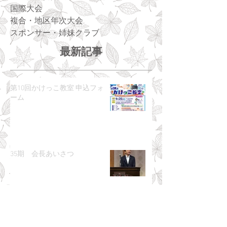
国際大会
複合・地区年次大会
スポンサー・姉妹クラブ
最新記事
第10回かけっこ教室 申込フォ
ーム
35期 会長あいさつ
河川大清掃「We Love 石手川