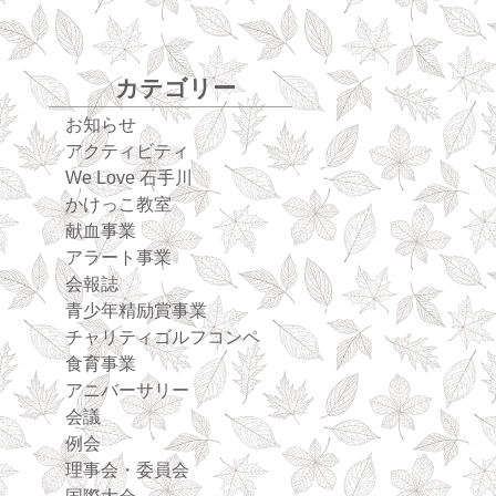
カテゴリー
お知らせ
アクティビティ
We Love 石手川
かけっこ教室
献血事業
アラート事業
会報誌
青少年精励賞事業
チャリティゴルフコンペ
食育事業
アニバーサリー
会議
例会
理事会・委員会