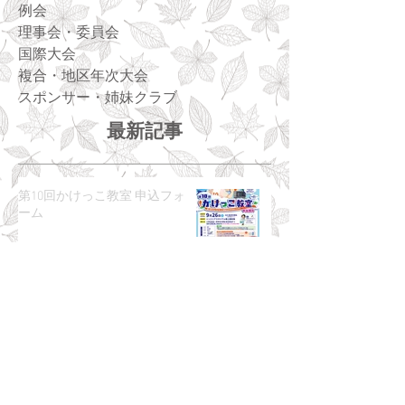
例会
理事会・委員会
国際大会
複合・地区年次大会
スポンサー・姉妹クラブ
最新記事
第10回かけっこ教室 申込フォ
ーム
35期 会長あいさつ