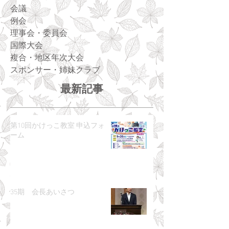
会議
例会
理事会・委員会
国際大会
複合・地区年次大会
スポンサー・姉妹クラブ
最新記事
第10回かけっこ教室 申込フォ
ーム
35期 会長あいさつ