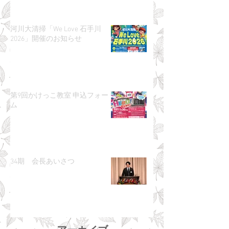
河川大清掃「We Love 石手川
2026」開催のお知らせ
第9回かけっこ教室 申込フォー
ム
34期 会長あいさつ