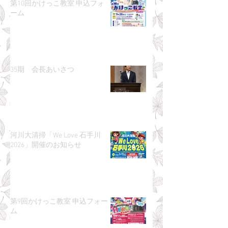
第10回かけっこ教室 申込フォ
ーム
35期 会長あいさつ
河川大清掃「We Love 石手川
2026」開催のお知らせ
第9回かけっこ教室 申込フォー
ム