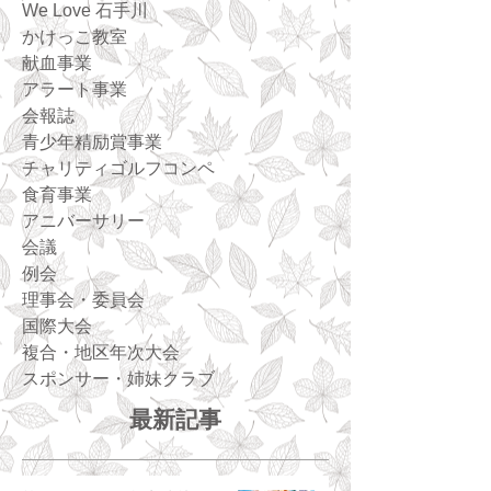
We Love 石手川
かけっこ教室
献血事業
アラート事業
会報誌
青少年精励賞事業
チャリティゴルフコンペ
食育事業
アニバーサリー
会議
例会
理事会・委員会
国際大会
複合・地区年次大会
スポンサー・姉妹クラブ
最新記事