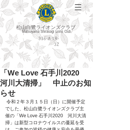
松山白鷺ライオンズクラブ
Matsuyama Shirasagi Lions Club
336-A 1R-
3Z
「We Love 石手川2020
河川大清掃」 中止のお知
らせ
 令和２年３月１５日（日）に開催予定
でした、松山白鷺ライオンズクラブ主
催の「We Love 石手川2020　河川大清
掃」は新型コロナウイルスの蔓延を受
け、ご参加の皆様の健康と安全を最優