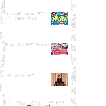
河川大清掃「We Love 石手川
2026」開催のお知らせ
第9回かけっこ教室 申込フォー
ム
34期 会長あいさつ