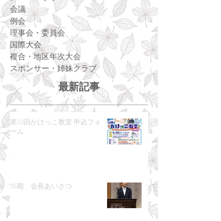
会議
例会
理事会・委員会
国際大会
複合・地区年次大会
スポンサー・姉妹クラブ
最新記事
第10回かけっこ教室 申込フォ
ーム
35期 会長あいさつ