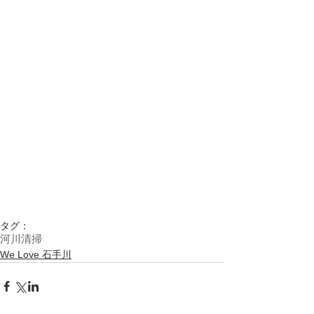
タグ：
河川清掃
We Love 石手川