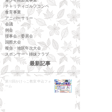
青少年精励賞事業
チャリティゴルフコンペ
食育事業
アニバーサリー
会議
例会
理事会・委員会
国際大会
複合・地区年次大会
スポンサー・姉妹クラブ
最新記事
第10回かけっこ教室 申込フォ
ーム