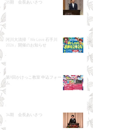
35期 会長あいさつ
河川大清掃「We Love 石手川
2026」開催のお知らせ
第9回かけっこ教室 申込フォー
ム
34期 会長あいさつ