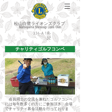
松山白鷺ライオンズクラブ
Matsuyama Shirasagi Lions Club
336-A 1R-
3Z
チャリティゴルフコンペ
会員同士の交流を兼ねたゴルフコンペ
には
毎年数多くの方にご参加頂き、会場
でチャリティ募金活動を行っておりま