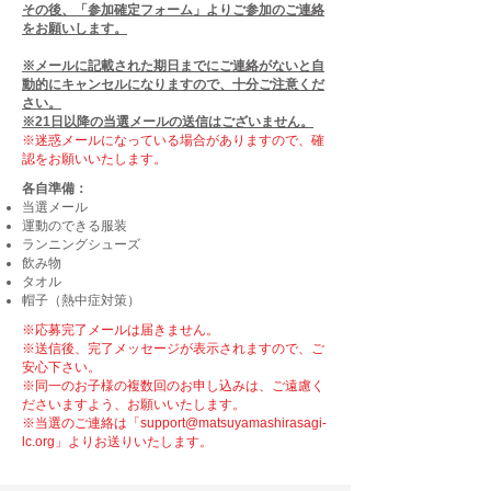
その後、「参加確定フォーム」よりご参加のご連絡
をお願いします。
※メールに記載された期日までにご連絡がないと自
動的にキャンセルになりますので、十分ご注意くだ
さい。
※21日以降の当選メールの送信はございません。
※迷惑メールになっている場合がありますので、確
認をお願いいたします。
各自準備：
当選メール
​運動のできる服装
​ランニングシューズ
​飲み物
タオル
​帽子（熱中症対策）
※応募完了メールは届きません。
※送信後、完了メッセージが表示されますので、ご
安心下さい。
​※同一のお子様の複数回のお申し込みは、ご遠慮く
ださいますよう、お願いいたします。
※当選のご連絡は「
support@matsuyamashirasagi-
lc.org
」よりお送りいたします。