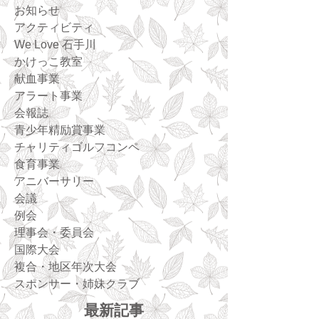
お知らせ
アクティビティ
We Love 石手川
かけっこ教室
献血事業
アラート事業
会報誌
青少年精励賞事業
チャリティゴルフコンペ
食育事業
アニバーサリー
会議
例会
理事会・委員会
国際大会
複合・地区年次大会
スポンサー・姉妹クラブ
最新記事