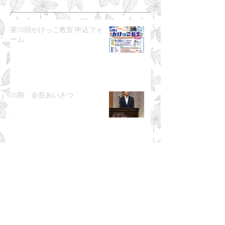
第10回かけっこ教室 申込フォ
ーム
35期 会長あいさつ
河川大清掃「We Love 石手川
2026」開催のお知らせ