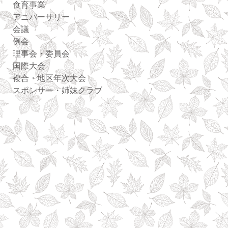
食育事業
アニバーサリー
会議
例会
理事会・委員会
国際大会
複合・地区年次大会
スポンサー・姉妹クラブ