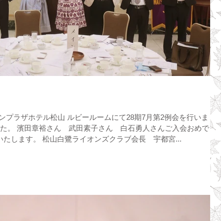
クラウンプラザホテル松山 ルビールームにて28期7月第2例会を行いまし
した。 濱田章裕さん 武田素子さん 白石勇人さんご入会おめでと
たします。 松山白鷺ライオンズクラブ会長 宇都宮...