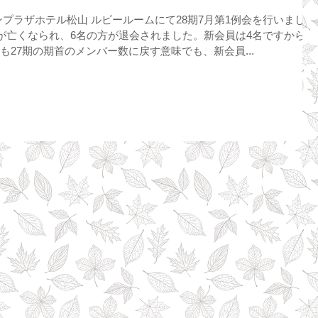
ラウンプラザホテル松山 ルビールームにて28期7月第1例会を行いまし
の方が亡くなられ、6名の方が退会されました。新会員は4名ですから、
も27期の期首のメンバー数に戻す意味でも、新会員...