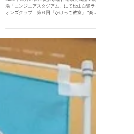
く走れ！これで君もHERO!
2022年11月27日に愛媛県総合運動公園陸上競技
場「ニンジニアスタジアム」にて松山白鷺ライ
オンズクラブ 第６回『かけっこ教室』 “楽し
く走れ！これで君もHERO! が開催されまし
た。 準備運動！ かけっこ教室 スタート いい
タイムがでたかな？！ ...